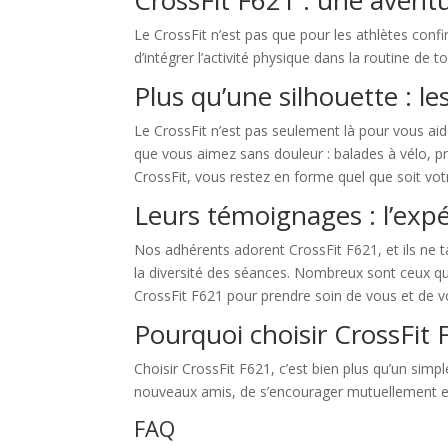
CrossFit F621 : une avent
Le CrossFit n’est pas que pour les athlètes conf
d’intégrer l’activité physique dans la routine de to
Plus qu’une silhouette : le
Le CrossFit n’est pas seulement là pour vous aid
que vous aimez sans douleur : balades à vélo, pr
CrossFit, vous restez en forme quel que soit vot
Leurs témoignages : l’exp
Nos adhérents adorent CrossFit F621, et ils ne t
la diversité des séances. Nombreux sont ceux qui 
CrossFit F621 pour prendre soin de vous et de v
Pourquoi choisir CrossFit 
Choisir CrossFit F621, c’est bien plus qu’un sim
nouveaux amis, de s’encourager mutuellement et
FAQ