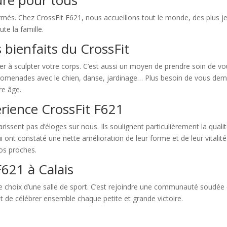
ure pour tous
irmés. Chez CrossFit F621, nous accueillons tout le monde, des plus je
ute la famille.
s bienfaits du CrossFit
er à sculpter votre corps. C’est aussi un moyen de prendre soin de vou
omenades avec le chien, danse, jardinage… Plus besoin de vous demande
re âge.
érience CrossFit F621
arissent pas d’éloges sur nous. Ils soulignent particulièrement la qua
ont constaté une nette amélioration de leur forme et de leur vitalité.
os proches.
F621 à Calais
ple choix d’une salle de sport. C’est rejoindre une communauté soudée 
 de célébrer ensemble chaque petite et grande victoire.