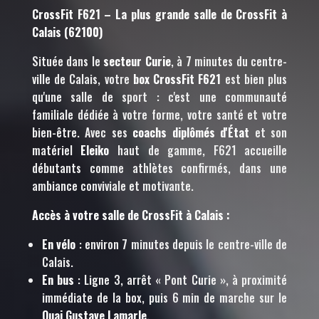
CrossFit F621 – La plus grande salle de CrossFit à
Calais (62100)
Située dans le
secteur Curie
, à 7 minutes du centre-
ville de Calais, votre
box CrossFit F621
est bien plus
qu'une salle de sport : c'est une communauté
familiale dédiée à votre forme, votre santé et votre
bien-être. Avec ses
coachs diplômés d'État
et son
matériel
Eleiko
haut de gamme, F621 accueille
débutants comme athlètes confirmés, dans une
ambiance conviviale et motivante.
Accès à votre salle de CrossFit à Calais :
En vélo
: environ 7 minutes depuis le centre-ville de
Calais.
En bus
: Ligne 3, arrêt « Pont Curie », à proximité
immédiate de la box, puis 6 min de marche sur le
Quai Gustave Lamarle
.