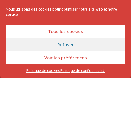
Nous utilisons des cookies pour optimiser notre site web et notre
service.
HORAIRES D'OUVERTURE –
Tous les cookies
CROSSFIT F621 CALAIS
Lundi -
9H00 - 13h15 / 16h15 - 21h00
Refuser
Mardi -
9H00 - 13h15 / 16h15 - 21h00
Voir les préférences
Mercredi
- 9h00 - 13h15/ 17h00-
Politique de cookies
Politique de confidentialité
21h00
Jeudi
-
9h00 - 13h15 / 16h15 - 21h00
Vendredi -
9H00 - 13h15 / 16h15 -
21h00
Samedi -
9h00 - 12h00