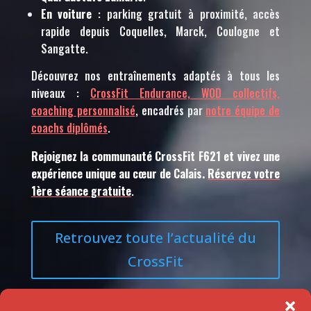
En voiture
: parking gratuit à proximité, accès
rapide depuis Coquelles, Marck, Coulogne et
Sangatte.
Découvrez nos entraînements adaptés à tous les
niveaux :
CrossFit Endurance, WOD collectifs,
coaching personnalisé
, encadrés par
notre équipe de
coachs diplômés
.
Rejoignez la communauté CrossFit F621 et vivez une
expérience unique au cœur de Calais.
Réservez votre
1ère séance gratuite
.
Retrouvez toute l’actualité du
CrossFit